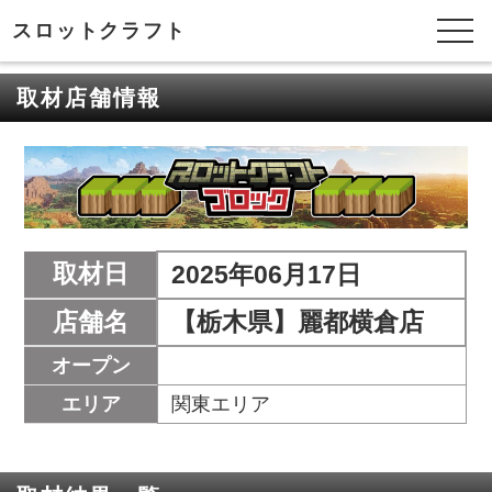
スロットクラフト
取材店舗情報
取材日
2025年06月17日
店舗名
【栃木県】麗都横倉店
オープン
エリア
関東エリア