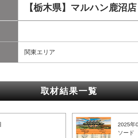
【栃木県】マルハン鹿沼店
関東エリア
取材結果一覧
日
2025年
ソード