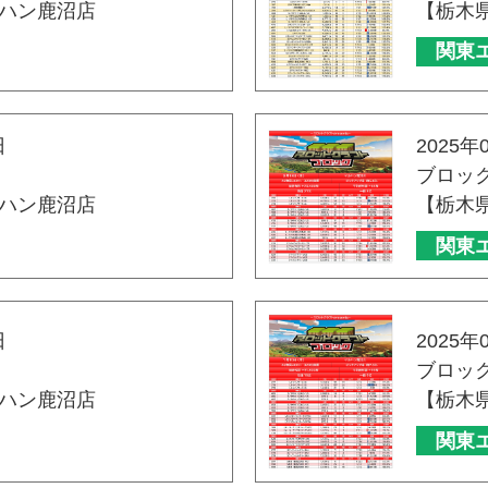
ハン鹿沼店
【栃木
関東
日
2025年
ブロッ
ハン鹿沼店
【栃木
関東
日
2025年
ブロッ
ハン鹿沼店
【栃木
関東