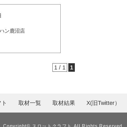
日
ハン鹿沼店
1 / 1
1
フト
取材一覧
取材結果
X(旧Twitter）
Copyright©︎ スロットクラフト AII Rights Reserved.