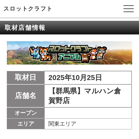
スロットクラフト
取材店舗情報
取材日
2025年10月25日
【群馬県】マルハン倉
店舗名
賀野店
オープン
エリア
関東エリア