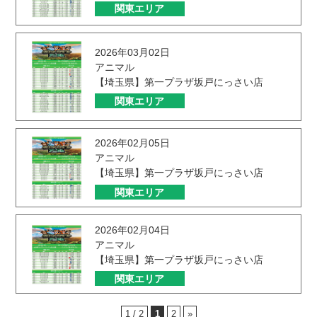
関東エリア
2026年03月02日
アニマル
【埼玉県】第一プラザ坂戸にっさい店
関東エリア
2026年02月05日
アニマル
【埼玉県】第一プラザ坂戸にっさい店
関東エリア
2026年02月04日
アニマル
【埼玉県】第一プラザ坂戸にっさい店
関東エリア
1 / 2
1
2
»