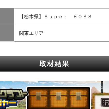
【栃木県】Ｓｕｐｅｒ ＢＯＳＳ
関東エリア
取材結果