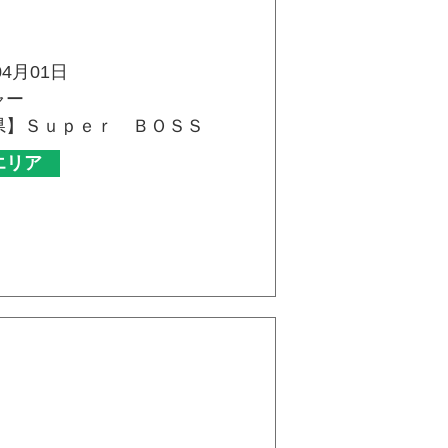
04月01日
ャー
県】Ｓｕｐｅｒ ＢＯＳＳ
エリア