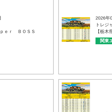
日
2026年
トレジ
ｐｅｒ ＢＯＳＳ
【栃木
関東