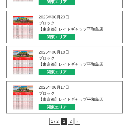
関東エリア
2025年06月20日
ブロック
【東京都】レイトギャップ平和島店
関東エリア
2025年06月18日
ブロック
【東京都】レイトギャップ平和島店
関東エリア
2025年06月17日
ブロック
【東京都】レイトギャップ平和島店
関東エリア
1 / 2
1
2
»