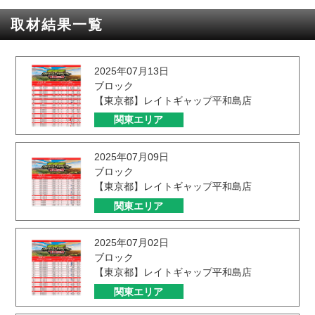
取材結果一覧
2025年07月13日
ブロック
【東京都】レイトギャップ平和島店
関東エリア
2025年07月09日
ブロック
【東京都】レイトギャップ平和島店
関東エリア
2025年07月02日
ブロック
【東京都】レイトギャップ平和島店
関東エリア