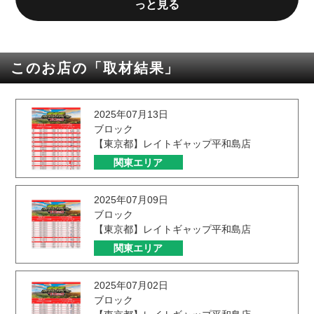
っと見る
このお店の「取材結果」
2025年07月13日
ブロック
【東京都】レイトギャップ平和島店
関東エリア
2025年07月09日
ブロック
【東京都】レイトギャップ平和島店
関東エリア
2025年07月02日
ブロック