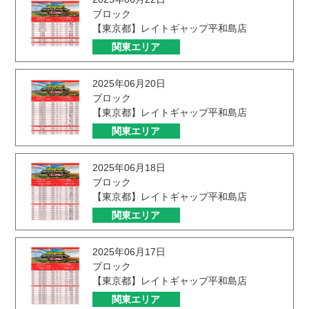
ブロック
【東京都】レイトギャップ平和島店
関東エリア
2025年06月20日
ブロック
【東京都】レイトギャップ平和島店
関東エリア
2025年06月18日
ブロック
【東京都】レイトギャップ平和島店
関東エリア
2025年06月17日
ブロック
【東京都】レイトギャップ平和島店
関東エリア