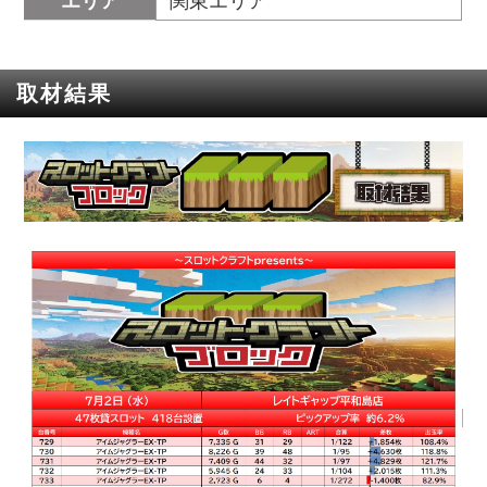
エリア
関東エリア
取材結果