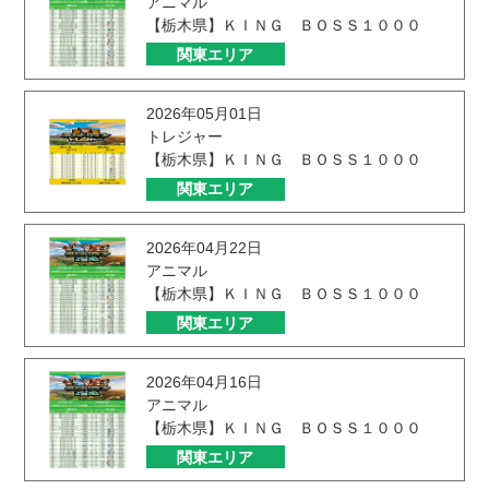
アニマル
【栃木県】ＫＩＮＧ ＢＯＳＳ１０００
関東エリア
2026年05月01日
トレジャー
【栃木県】ＫＩＮＧ ＢＯＳＳ１０００
関東エリア
2026年04月22日
アニマル
【栃木県】ＫＩＮＧ ＢＯＳＳ１０００
関東エリア
2026年04月16日
アニマル
【栃木県】ＫＩＮＧ ＢＯＳＳ１０００
関東エリア