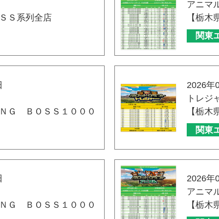
アニマ
ＳＳ系列全店
【栃木
関東
日
2026年
トレジ
ＮＧ ＢＯＳＳ１０００
【栃木
関東
日
2026年
アニマ
ＮＧ ＢＯＳＳ１０００
【栃木