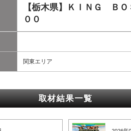
【栃木県】ＫＩＮＧ ＢＯ
００
関東エリア
取材結果一覧
日
2026年