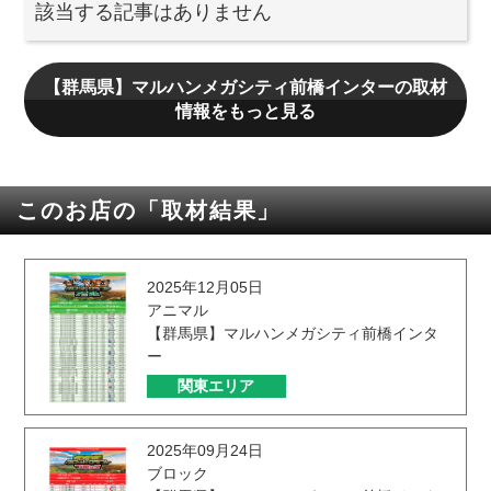
該当する記事はありません
【群馬県】マルハンメガシティ前橋インターの取材
情報をもっと見る
このお店の「取材結果」
2025年12月05日
アニマル
【群馬県】マルハンメガシティ前橋インタ
ー
関東エリア
2025年09月24日
ブロック