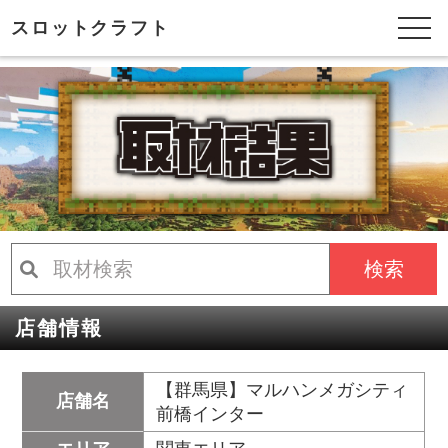
スロットクラフト
検索
店舗情報
【群馬県】マルハンメガシティ
店舗名
前橋インター