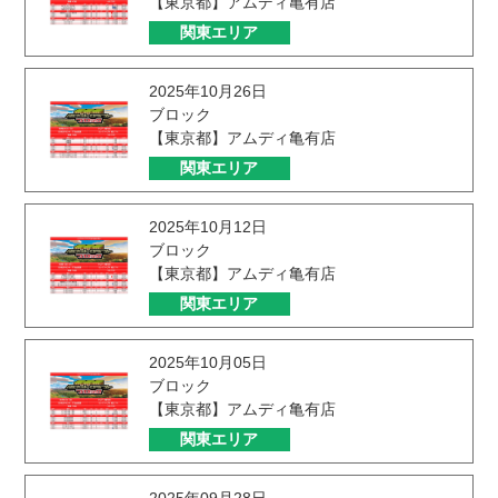
【東京都】アムディ亀有店
関東エリア
2025年10月26日
ブロック
【東京都】アムディ亀有店
関東エリア
2025年10月12日
ブロック
【東京都】アムディ亀有店
関東エリア
2025年10月05日
ブロック
【東京都】アムディ亀有店
関東エリア
2025年09月28日