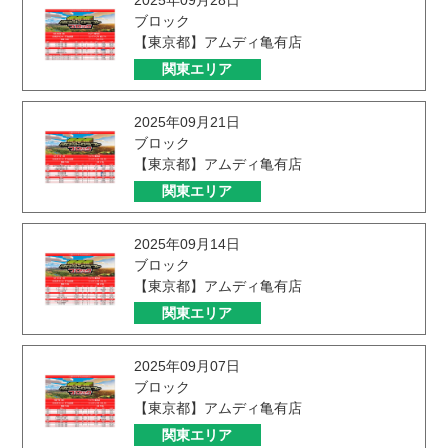
ブロック
【東京都】アムディ亀有店
関東エリア
2025年09月21日
ブロック
【東京都】アムディ亀有店
関東エリア
2025年09月14日
ブロック
【東京都】アムディ亀有店
関東エリア
2025年09月07日
ブロック
【東京都】アムディ亀有店
関東エリア