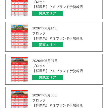
ブロック
【群馬県】ＰＳブランド伊勢崎店
関東エリア
2026年06月14日
ブロック
【群馬県】ＰＳブランド伊勢崎店
関東エリア
2026年06月07日
ブロック
【群馬県】ＰＳブランド伊勢崎店
関東エリア
2026年05月30日
ブロック
【群馬県】ＰＳブランド伊勢崎店