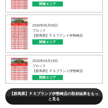
関東エリア
2026年05月09日
ブロック
【群馬県】ＰＳブランド伊勢崎店
関東エリア
2026年04月19日
ブロック
【群馬県】ＰＳブランド伊勢崎店
関東エリア
【群馬県】ＰＳブランド伊勢崎店の取材結果をもっ
と見る