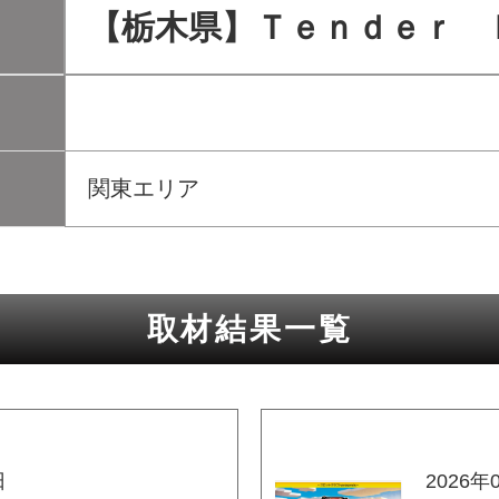
【栃木県】Ｔｅｎｄｅｒ 
関東エリア
取材結果一覧
日
2026年