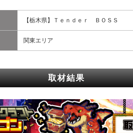
【栃木県】Ｔｅｎｄｅｒ ＢＯＳＳ
関東エリア
取材結果