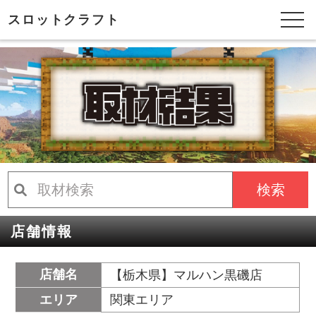
スロットクラフト
検索
店舗情報
店舗名
【栃木県】マルハン黒磯店
エリア
関東エリア