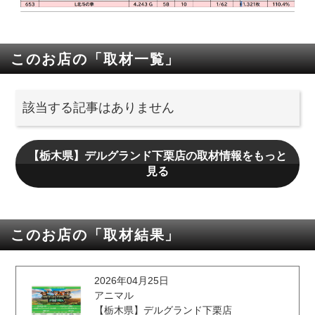
このお店の「取材一覧」
該当する記事はありません
【栃木県】デルグランド下栗店の取材情報をもっと
見る
このお店の「取材結果」
2026年04月25日
アニマル
【栃木県】デルグランド下栗店