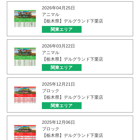
2026年04月25日
アニマル
【栃木県】デルグランド下栗店
関東エリア
2026年03月22日
アニマル
【栃木県】デルグランド下栗店
関東エリア
2025年12月21日
ブロック
【栃木県】デルグランド下栗店
関東エリア
2025年12月06日
ブロック
【栃木県】デルグランド下栗店