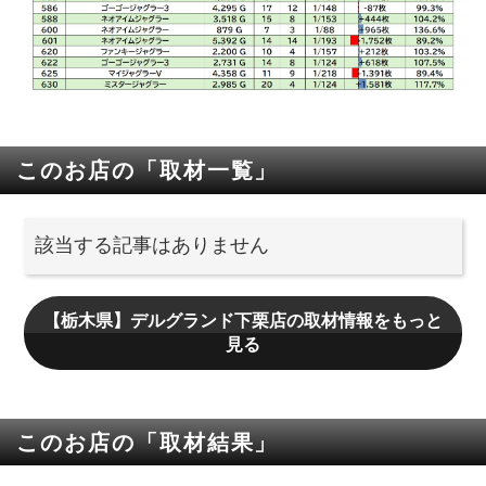
このお店の「取材一覧」
該当する記事はありません
【栃木県】デルグランド下栗店の取材情報をもっと
見る
このお店の「取材結果」