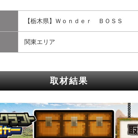
【栃木県】Ｗｏｎｄｅｒ ＢＯＳＳ
関東エリア
取材結果