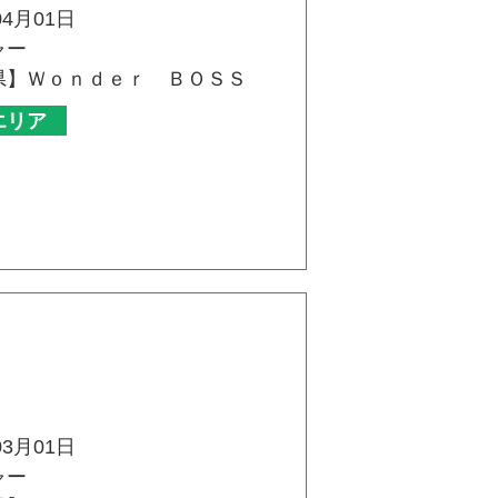
04月01日
ャー
県】Ｗｏｎｄｅｒ ＢＯＳＳ
エリア
03月01日
ャー