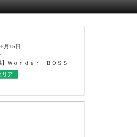
05月15日
ン
県】Ｗｏｎｄｅｒ ＢＯＳＳ
エリア