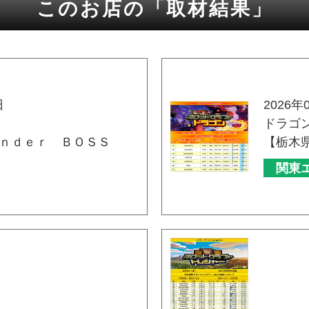
このお店の「取材結果」
日
2026年
ドラゴ
ｎｄｅｒ ＢＯＳＳ
【栃木
関東