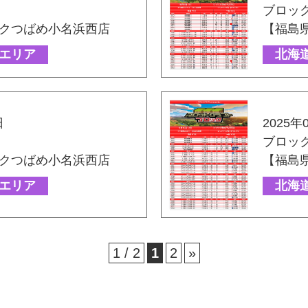
ブロッ
クつばめ小名浜西店
【福島
エリア
北海
日
2025年
ブロッ
クつばめ小名浜西店
【福島
エリア
北海
1 / 2
1
2
»