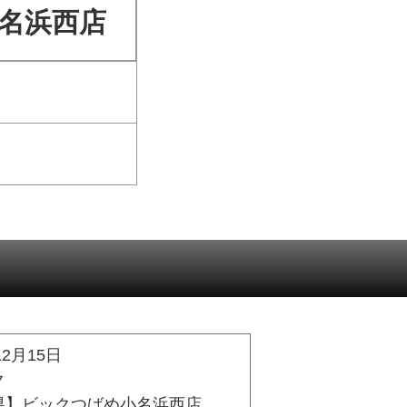
名浜西店
12月15日
ク
県】ビックつばめ小名浜西店