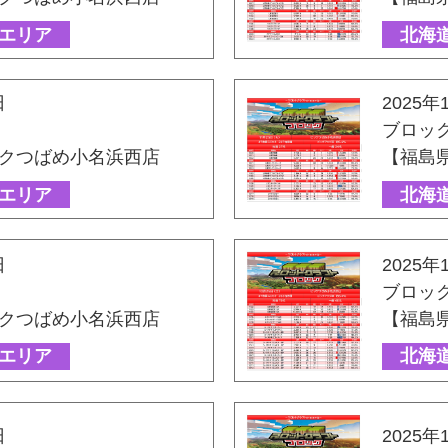
エリア
北海
日
2025年
ブロッ
クつばめ小名浜西店
【福島
エリア
北海
日
2025年
ブロッ
クつばめ小名浜西店
【福島
エリア
北海
日
2025年