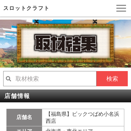
スロットクラフト
検索
店舗情報
【福島県】ビックつばめ小名浜
店舗名
西店