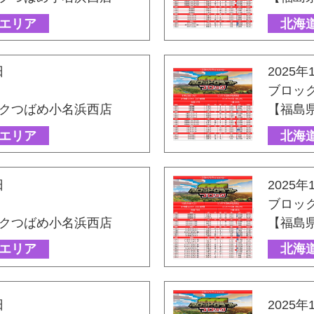
エリア
北海
日
2025年
ブロッ
クつばめ小名浜西店
【福島
エリア
北海
日
2025年
ブロッ
クつばめ小名浜西店
【福島
エリア
北海
日
2025年