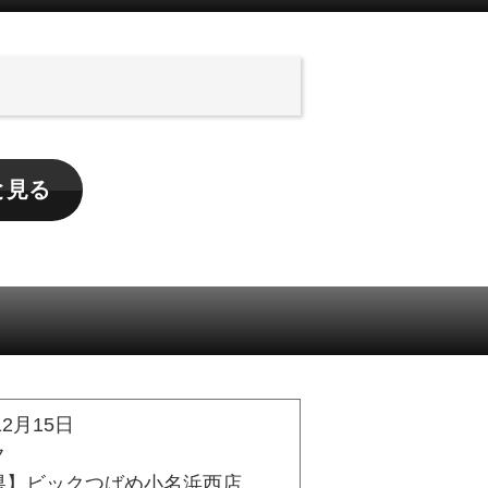
と見る
12月15日
ク
県】ビックつばめ小名浜西店