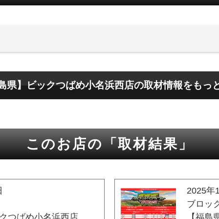
島県】ビックつばめ小名浜西店の取材情報をもっ
このお店の「取材結果」
日
2025年
ブロッ
クつばめ小名浜西店
【福島