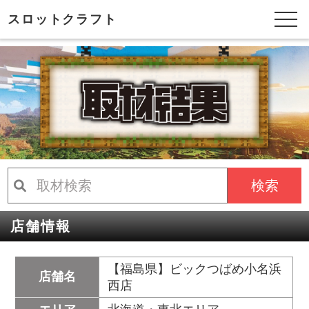
スロットクラフト
検索
店舗情報
【福島県】ビックつばめ小名浜
店舗名
西店