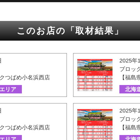
このお店の「取材結果」
日
2025年
ブロッ
クつばめ小名浜西店
【福島
エリア
北海
日
2025年
ブロッ
クつばめ小名浜西店
【福島
エリア
北海