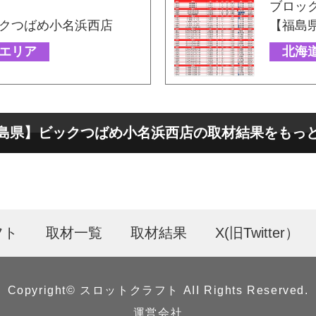
ブロッ
クつばめ小名浜西店
【福島
エリア
北海
島県】ビックつばめ小名浜西店の取材結果をもっ
フト
取材一覧
取材結果
X(旧Twitter）
Copyright©︎ スロットクラフト AII Rights Reserved.
運営会社